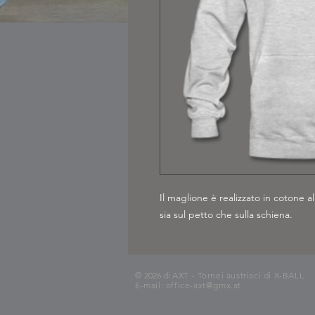
Il maglione è realizzato in cotone
sia sul petto che sulla schiena.
© 2026 di
AXT - Tornei austriaci di X-BALL
E-mail:
office-axt@gmx.at