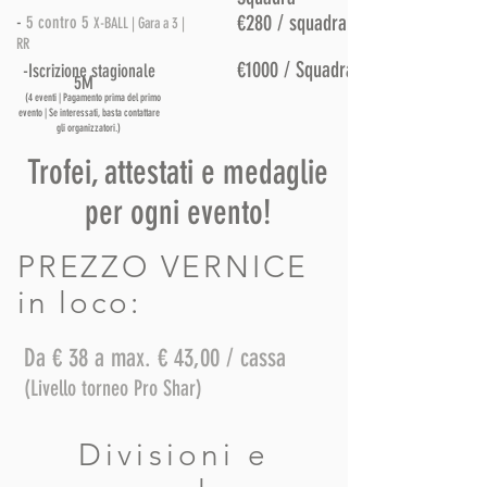
€280 / squadra
-
5 contro 5
X-BALL | Gara a 3 |
RR
€1000 / Squadra
-Iscrizione stagionale
5M
(4 eventi | Pagamento prima del primo
evento | Se interessati, basta contattare
gli organizzatori.)
Trofei, attestati e medaglie
per ogni evento!
PREZZO VERNICE
in loco:
Da € 38 a max. € 43,00 / cassa
(Livello torneo Pro Shar)
Divisioni e