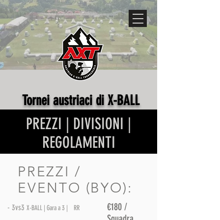
Tornei austriaci di X-BALL
PREZZI | DIVISIONI |
REGOLAMENTI
PREZZI /
EVENTO (BYO):
€180 /
-
3vs3
X-BALL | Gara a 3 |
RR
Squadra