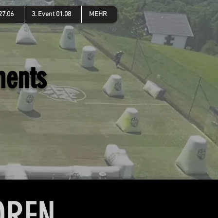
27.06
3. Event 01.08
MEHR
ments
OREN