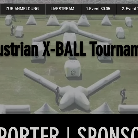
ZUR ANMELDUNG
LIVESTREAM
1.Event 30.05
2. Event 
ustrian X-BALL Tourna
PORTER | SPONS