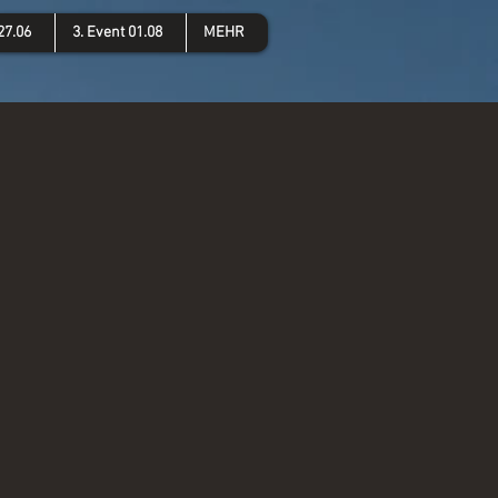
27.06
3. Event 01.08
MEHR